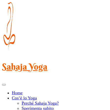
Salta
al
contenuto
(premi
Invio)
Sahaja Yoga
Home
Cos’è lo Yoga
Perché Sahaja Yoga?
Sperimenta subito