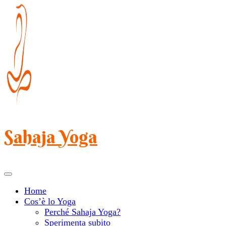
Salta
al
contenuto
(premi
Invio)
Sahaja Yoga
Home
Cos’è lo Yoga
Perché Sahaja Yoga?
Sperimenta subito