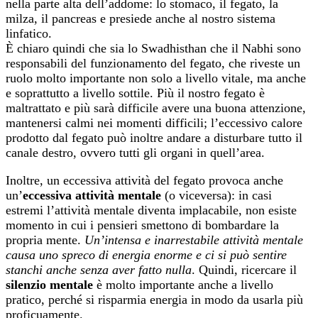
nella parte alta dell’addome: lo stomaco, il fegato, la
milza, il pancreas e presiede anche al nostro sistema
linfatico.
È chiaro quindi che sia lo Swadhisthan che il Nabhi sono
responsabili del funzionamento del fegato, che riveste un
ruolo molto importante non solo a livello vitale, ma anche
e soprattutto a livello sottile. Più il nostro fegato è
maltrattato e più sarà difficile avere una buona attenzione,
mantenersi calmi nei momenti difficili; l’eccessivo calore
prodotto dal fegato può inoltre andare a disturbare tutto il
canale destro, ovvero tutti gli organi in quell’area.
Inoltre, un eccessiva attività del fegato provoca anche
un’
eccessiva attività mentale
(o viceversa): in casi
estremi l’attività mentale diventa implacabile, non esiste
momento in cui i pensieri smettono di bombardare la
propria mente.
Un’intensa e inarrestabile attività mentale
causa uno spreco di energia enorme e ci si può sentire
stanchi anche senza aver fatto nulla
. Quindi, ricercare il
silenzio mentale
è molto importante anche a livello
pratico, perché si risparmia energia in modo da usarla più
proficuamente.