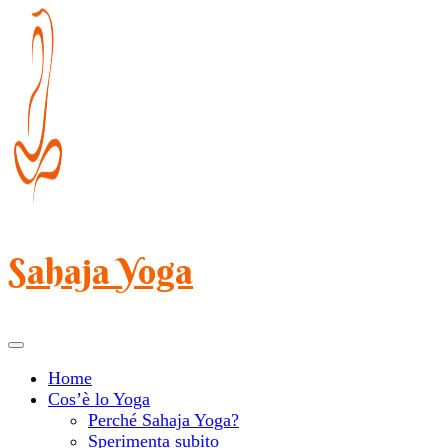
Salta
al
contenuto
(premi
Invio)
Sahaja Yoga
Home
Cos’è lo Yoga
Perché Sahaja Yoga?
Sperimenta subito