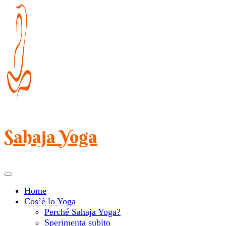
Salta
al
contenuto
(premi
Invio)
Sahaja Yoga
Home
Cos’è lo Yoga
Perché Sahaja Yoga?
Sperimenta subito