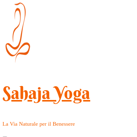
Salta
al
contenuto
(premi
Invio)
Sahaja Yoga
La Via Naturale per il Benessere