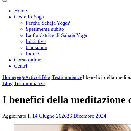
Home
Cos’è lo Yoga
Perché Sahaja Yoga?
Sperimenta subito
La fondatrice di Sahaja Yoga
Iniziative
Chi siamo
Indice
Corso online
Centri
Homepage
Articoli
Blog
Testimonianze
I benefici della medit
Blog
Testimonianze
I benefici della meditazione
Aggiornato il
14 Giugno 2026
26 Dicembre 2024