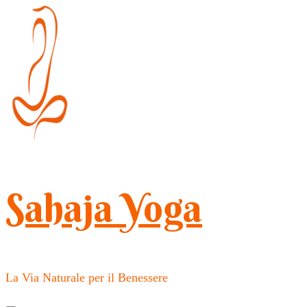
Salta
al
contenuto
(premi
Invio)
Sahaja Yoga
La Via Naturale per il Benessere