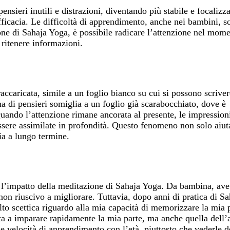
nsieri inutili e distrazioni, diventando più stabile e focalizza
fficacia. Le difficoltà di apprendimento, anche nei bambini, s
ione di Sahaja Yoga, è possibile radicare l’attenzione nel mom
 ritenere informazioni.
caricata, simile a un foglio bianco su cui si possono scriver
a di pensieri somiglia a un foglio già scarabocchiato, dove è
ando l’attenzione rimane ancorata al presente, le impressioni
sere assimilate in profondità. Questo fenomeno non solo aiut
a a lungo termine.
e l’impatto della meditazione di Sahaja Yoga. Da bambina, avev
non riuscivo a migliorare. Tuttavia, dopo anni di pratica di 
to scettica riguardo alla mia capacità di memorizzare la mia p
ta a imparare rapidamente la mia parte, ma anche quella dell’
e velocità di apprendimento con l’età, piuttosto che vederle de