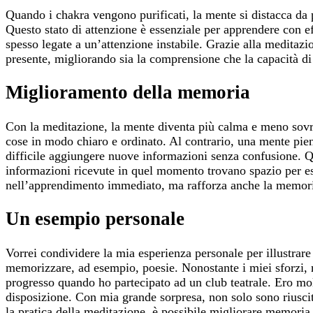
Quando i chakra vengono purificati, la mente si distacca da pe
Questo stato di attenzione è essenziale per apprendere con e
spesso legate a un’attenzione instabile. Grazie alla meditaz
presente, migliorando sia la comprensione che la capacità di
Miglioramento della memoria
Con la meditazione, la mente diventa più calma e meno sovrac
cose in modo chiaro e ordinato. Al contrario, una mente pien
difficile aggiungere nuove informazioni senza confusione. Qu
informazioni ricevute in quel momento trovano spazio per es
nell’apprendimento immediato, ma rafforza anche la memori
Un esempio personale
Vorrei condividere la mia esperienza personale per illustrar
memorizzare, ad esempio, poesie. Nonostante i miei sforzi, 
progresso quando ho partecipato ad un club teatrale. Ero mol
disposizione. Con mia grande sorpresa, non solo sono riusci
la pratica della meditazione, è possibile migliorare memoria 