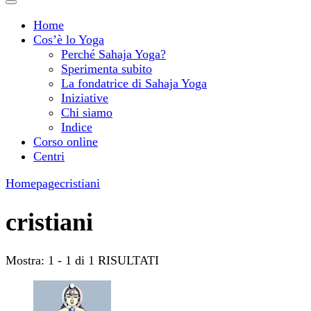
Home
Cos’è lo Yoga
Perché Sahaja Yoga?
Sperimenta subito
La fondatrice di Sahaja Yoga
Iniziative
Chi siamo
Indice
Corso online
Centri
Homepage
cristiani
cristiani
Mostra: 1 - 1 di 1 RISULTATI