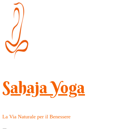
Salta
al
contenuto
(premi
Invio)
Sahaja Yoga
La Via Naturale per il Benessere