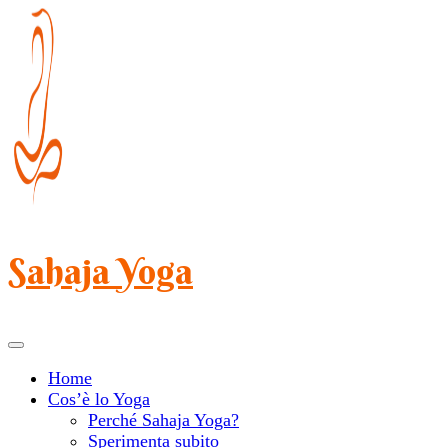
Salta
al
contenuto
(premi
Invio)
Sahaja Yoga
Home
Cos’è lo Yoga
Perché Sahaja Yoga?
Sperimenta subito