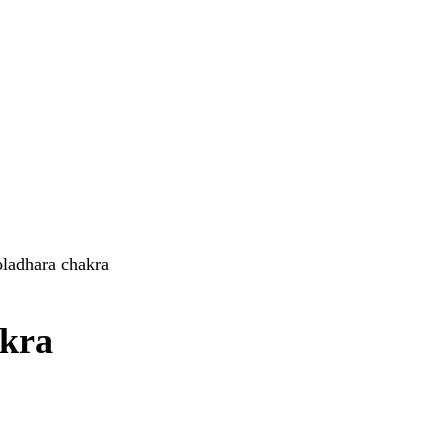
oladhara chakra
akra