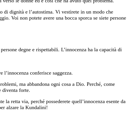
a verso le donne ed è così che ha avuto quel problema.
o di dignità e l’autostima. Vi vestirete in un modo che
uaggio. Voi non potete avere una bocca sporca se siete persone
 persone degne e rispettabili. L’innocenza ha la capacità di
e l’innocenza conferisce saggezza.
i problemi, ma abbandona ogni cosa a Dio. Perché, come
 diventa forte.
 la retta via, perché possederete quell’innocenza esente da
per alzare la Kundalini!