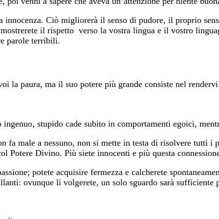
ne, poi venni a sapere che aveva un’attenzione per niente buon
 innocenza. Ciò migliorerà il senso di pudore, il proprio sens
 mostrerete il rispetto verso la vostra lingua e il vostro ling
 parole terribili.
oi la paura, ma il suo potere più grande consiste nel rendervi
 ingenuo, stupido cade subito in comportamenti egoici, mentr
 fa male a nessuno, non si mette in testa di risolvere tutti 
col Potere Divino. Più siete innocenti e più questa connessione
ssione; potete acquisire fermezza e calcherete spontaneamente
illanti: ovunque li volgerete, un solo sguardo sarà sufficiente 