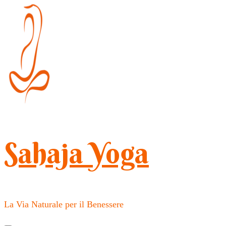
Salta
al
contenuto
(premi
Invio)
Sahaja Yoga
La Via Naturale per il Benessere