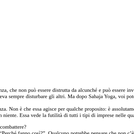
enza, che non può essere distrutta da alcunché e può essere inve
eva sempre disturbare gli altri. Ma dopo Sahaja Yoga, voi pote
nza. Non è che essa agisce per qualche proposito: è assolutam
niente. Essa vede la futilità di tutti i tipi di imprese nelle q
 combattere?
: “Perché fanno così?”. Qualcuno potrebbe pensare che non c’è