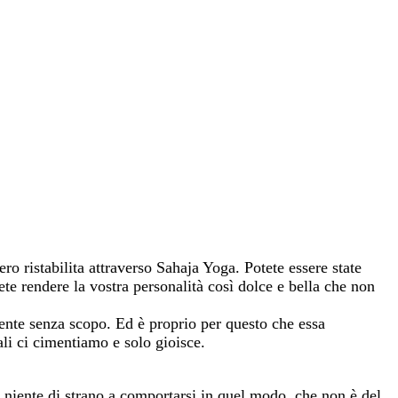
ro ristabilita attraverso Sahaja Yoga. Potete essere state
te rendere la vostra personalità così dolce e bella che non
ente senza scopo. Ed è proprio per questo che essa
uali ci cimentiamo e solo gioisce.
 niente di strano a comportarsi in quel modo, che non è del