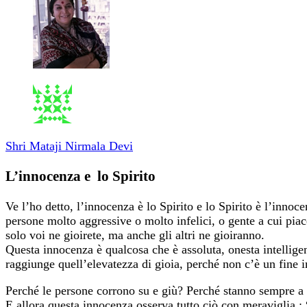
Shri Mataji Nirmala Devi
L’innocenza e lo Spirito
Ve l’ho detto, l’innocenza è lo Spirito e lo Spirito è l’innoc
persone molto aggressive o molto infelici, o gente a cui piac
solo voi ne gioirete, ma anche gli altri ne gioiranno.
Questa innocenza è qualcosa che è assoluta, onesta intellige
raggiunge quell’elevatezza di gioia, perché non c’è un fine in 
Perché le persone corrono su e giù? Perché stanno sempre a
E allora questa innocenza osserva tutto ciò con meraviglia 