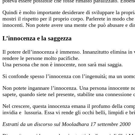
poteva essere possibile che fosse rimasto paralizzato. Ebbe
Quindi è molto importante desiderare di sviluppare la propria
mostri il rispetto per il proprio corpo. Parlerete in modo che
innocenti. Non potete avere una mente che può abusare e dire
L’innocenza e la saggezza
Il potere dell’innocenza è immenso. Innanzitutto elimina in v
rendere le persone molto pacifiche.
Una persona che non è innocente, non sarà mai saggia.
Si confonde spesso l’innocenza con l’ingenuità; ma un uomo
Non potete ingannare l’innocenza. Una persona innocente non
sapete, quando siete nel presente, stabilite una connessione 
Nel crescere, questa innocenza emana il profumo della compa
invidia e lussuria. Essa vi rende gli occhi belli, limpidi e br
Estratti da un discorso sul Mooladhara 17 settembre 2000