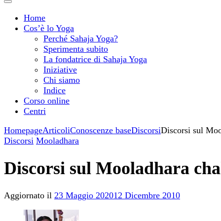
Home
Cos’è lo Yoga
Perché Sahaja Yoga?
Sperimenta subito
La fondatrice di Sahaja Yoga
Iniziative
Chi siamo
Indice
Corso online
Centri
Homepage
Articoli
Conoscenze base
Discorsi
Discorsi sul Mo
Discorsi
Mooladhara
Discorsi sul Mooladhara ch
Aggiornato il
23 Maggio 2020
12 Dicembre 2010