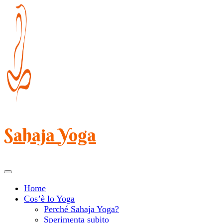
Salta
al
contenuto
(premi
Invio)
Sahaja Yoga
Home
Cos’è lo Yoga
Perché Sahaja Yoga?
Sperimenta subito