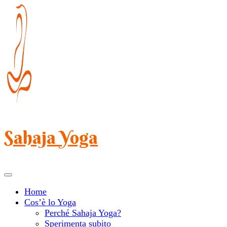
Salta
al
contenuto
(premi
Invio)
Sahaja Yoga
Home
Cos’è lo Yoga
Perché Sahaja Yoga?
Sperimenta subito